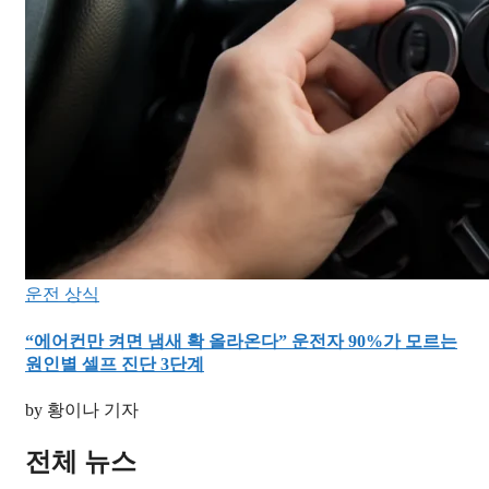
운전 상식
“에어컨만 켜면 냄새 확 올라온다” 운전자 90%가 모르는
원인별 셀프 진단 3단계
by 황이나 기자
전체 뉴스