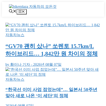
컨
텐
메
츠
뉴
로
건
너
뛰
자동차뉴스
기
“GV70 괜히 샀나” 쏘렌토 15.7km/L
하이브리드… 1,842만 원 차이의 정체
by 황이나 기자
-
2026년 08월 07일
자동차뉴스
“한국선 이미 사업 접었는데”… 일본서 50주년
맞아 새로 나온 ‘이 세단’의 정체
2026년 08월 07일