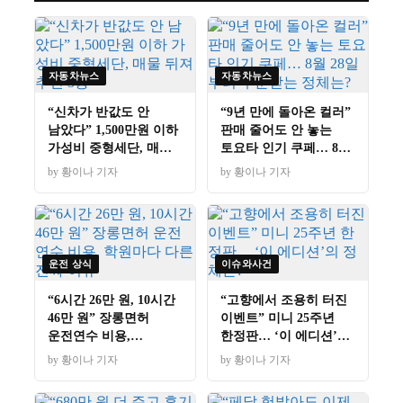
자동차뉴스
자동차뉴스
“신차가 반값도 안
“9년 만에 돌아온 컬러”
남았다” 1,500만원 이하
판매 줄어도 안 놓는
가성비 중형세단, 매물
토요타 인기 쿠페… 8월
뒤져 추린 3종
28일부터 주문받는
by 황이나 기자
by 황이나 기자
정체는?
운전 상식
이슈와사건
“6시간 26만 원, 10시간
“고향에서 조용히 터진
46만 원” 장롱면허
이벤트” 미니 25주년
운전연수 비용,
한정판… ‘이 에디션’의
학원마다 다른 진짜
정체는?
by 황이나 기자
by 황이나 기자
이유