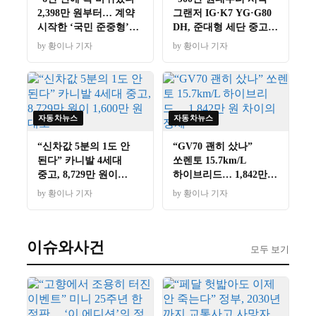
2,398만 원부터… 계약
그랜저 IG·K7 YG·G80
시작한 ‘국민 준중형’의
DH, 준대형 세단 중고
정체
3파전
by 황이나 기자
by 황이나 기자
자동차뉴스
자동차뉴스
“신차값 5분의 1도 안
“GV70 괜히 샀나”
된다” 카니발 4세대
쏘렌토 15.7km/L
중고, 8,729만 원이
하이브리드… 1,842만
1,600만 원대로
원 차이의 정체
by 황이나 기자
by 황이나 기자
이슈와사건
모두 보기