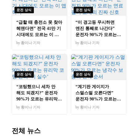
운전 상식
운전 상식
“급할 때 충전소 못 찾아
“이 경고등 무시하면
헤맨다면” 전국 41만 기
엔진 통째로 나간다”
시대에도 모르는 이 앱
운전자 90%가 모르는
하나
연료필터 교체의 진짜
by 황이나 기자
by 황이나 기자
신호
운전 상식
운전 상식
“코팅했으니 세차 안
“계기판 게이지가
해도 되겠지?” 운전자
스멀스멀 오른다면”
90%가 모르는 유리막
운전자 90%가 모르는
코팅 관리 ‘이 실수’
냉각수 보충의 진짜
by 황이나 기자
by 황이나 기자
순서
전체 뉴스