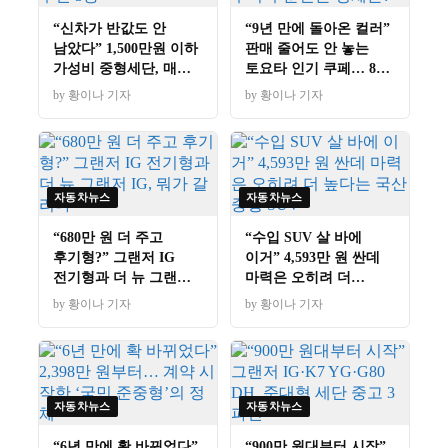
“신차가 반값도 안
“9년 만에 돌아온 컬러”
남았다” 1,500만원 이하
판매 줄어도 안 놓는
가성비 중형세단, 매물
토요타 인기 쿠페… 8월
뒤져 추린 3종
28일부터 주문받는
by 황이나 기자
by 황이나 기자
정체는?
자동차뉴스
자동차뉴스
“680만 원 더 주고
“수입 SUV 살 바에
후기형?” 그랜저 IG
이거” 4,593만 원 싼데
전기형과 더 뉴 그랜저
마력은 오히려 더
IG, 뭐가 갈리나
높다는 국산 중형 SUV
by 황이나 기자
by 황이나 기자
자동차뉴스
자동차뉴스
“6년 만에 확 바뀌었다”
“900만 원대부터 시작”