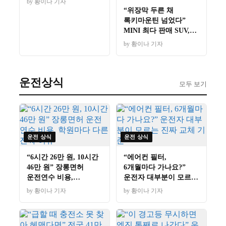
by 황이나 기자
“위장막 두른 채
록키마운틴 넘었다”
MINI 최다 판매 SUV,
10월 베일 벗는 신형의
by 황이나 기자
정체
운전상식
모두 보기
운전 상식
운전 상식
“6시간 26만 원, 10시간
“에어컨 필터,
46만 원” 장롱면허
6개월마다 가나요?”
운전연수 비용,
운전자 대부분이 모르는
학원마다 다른 진짜
진짜 교체 기준
by 황이나 기자
by 황이나 기자
이유