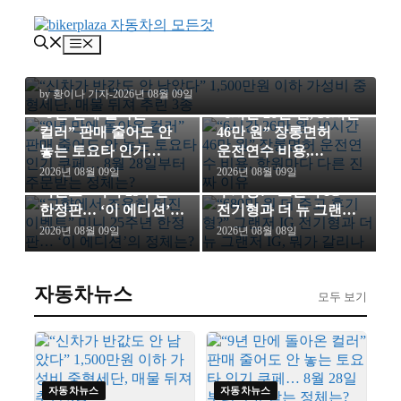
컨
자동차뉴스
텐
메
“신차가 반값도 안 남았다” 1,500만원 이하
츠
뉴
가성비 중형세단, 매물 뒤져 추린 3종
로
자동차뉴스
운전 상식
건
by 황이나 기자
-
2026년 08월 09일
너
“9년 만에 돌아온
“6시간 26만 원, 10시간
뛰
컬러” 판매 줄어도 안
46만 원” 장롱면허
기
이슈와사건
자동차뉴스
놓는 토요타 인기
운전연수 비용,
쿠페… 8월 28일부터
학원마다 다른 진짜
“고향에서 조용히 터진
“680만 원 더 주고
2026년 08월 09일
2026년 08월 09일
주문받는 정체는?
이유
이벤트” 미니 25주년
후기형?” 그랜저 IG
한정판… ‘이 에디션’의
전기형과 더 뉴 그랜저
정체는?
IG, 뭐가 갈리나
2026년 08월 09일
2026년 08월 08일
자동차뉴스
모두 보기
자동차뉴스
자동차뉴스