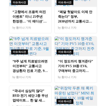
이슈와사건
이슈와사건
“고향에서 조용히 터진
“페달 헛밟아도 이제 안
이벤트” 미니 25주년
죽는다” 정부,
한정판… ‘이 에디션’의
2030년까지 교통사고
정체는?
사망자 30% 줄인다
by 황이나 기자
by 황이나 기자
이슈와사건
이슈와사건
“8주 넘게 치료받으려면
“이 정도까지 챙겨준다”
이것부터” 교통사고
기아 PV5 10종·EV6,
경상환자 진료 기준, 9월
구매부터 중고까지
10일부터 바뀐다
전주기 혜택 총정리
by 황이나 기자
by 황이나 기자
이슈와사건
“국내서 심상치 않다”
BYD 전기 세단 2종 무선
업데이트… 한 달 새
이슈와사건
4.5배 급증한 이유