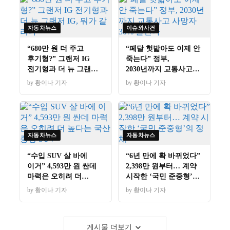
자동차뉴스
이슈와사건
“680만 원 더 주고
“페달 헛밟아도 이제 안
후기형?” 그랜저 IG
죽는다” 정부,
전기형과 더 뉴 그랜저
2030년까지 교통사고
IG, 뭐가 갈리나
사망자 30% 줄인다
by 황이나 기자
by 황이나 기자
자동차뉴스
자동차뉴스
“수입 SUV 살 바에
“6년 만에 확 바뀌었다”
이거” 4,593만 원 싼데
2,398만 원부터… 계약
마력은 오히려 더
시작한 ‘국민 준중형’의
높다는 국산 중형 SUV
정체
by 황이나 기자
by 황이나 기자
게시물 더보기