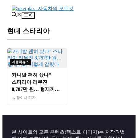
컨
텐
메
츠
뉴
로
현대 스타리아
건
너
뛰
기
자동차뉴스
카니발 괜히 샀나”
스타리아 리무진
8,787만 원… 형제끼리
이렇게 갈렸다
by 황이나 기자
본 사이트의 모든 콘텐츠(텍스트·이미지)는 저작권법