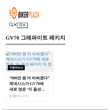
컨
텐
츠
로
건
메
너
뉴
뛰
GV70 그래파이트 패키지
기
자동차뉴스
“900만 원 더 비싸졌다”
제네시스가 GV70에
새로 얹은 ‘이 옵션
패키지’의 정체
by 황이나 기자